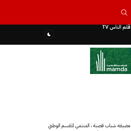
قلم الناس TV
 برسم الموسم الرياضي 2020- 2021 ، عقب فوزه الصعب على مضيفه شباب قصبة ، المنتمي للقسم الوطني