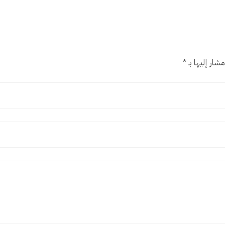
شار إليها بـ
*