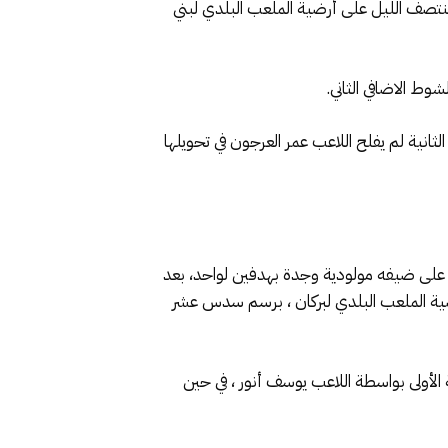
د منتصف الليل على أرضية الملعب البلدي لبني
ي اهدر ضربة جزاء في الجولة الثانية لم يفلح اللاعب عمر العرجون في تحويلها
العبور الى دور ثمن نهائي كأس العرش برسم الموسم الرياضي 2020- 2021 ، عقب فوزه على ضيفه مولودية وجدة بهدفين لواحد، بعد
أرضية الملعب البلدي لبركان ، برسم سدس عشر
 الإيجابي (1-1) ، حيث كان فريق مولودية وجدة سباقا للتسجيل في الدقيقة 45 من الجولة الأولى بواسطة اللاعب يوسف أنور ، في حين