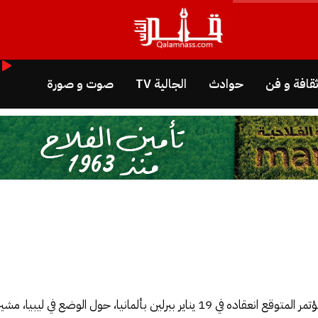
قافة و فن
حوادث
الجالية TV
صوت و صورة
أكد المغرب عن استغرابه العميق لإقصائه من المؤتمر المتوقع انعقاده في 19 يناير ببرلين