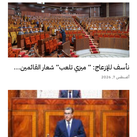
نأسف للإزعاج: ” ميزي تلعب” شعار القائمين...
أغسطس 7, 2026