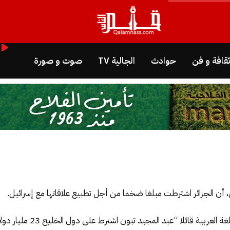
قافة و فن
حوادث
الجالية TV
صوت و صورة
 أن الجزائر اشترطت مبلغا ضخما من أجل تطبيع علاقاتها مع إسرائيل.
 المجيد تبون اشترط على دول الخليج 23 مليار دولار لخزينة دزاير لقبول التطبيع العلني”.