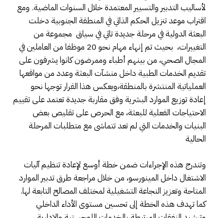
لأساليب التدبير والتسيير المعتمدة خلال السنوات الماضية. ومع
اقتراب موعد تنزيل الحكم الذاتي في المنطقة الجنوبية دخلت
البعثة الدولية في مرحلة جديدة تاتي في سياق مجموعة من
التغييرات، بحيث تم إنهاء مهام نحو 20 موظفا من العاملين في
المجال الصحي، من بينهم أطباء وممرضون كانوا يشرفون على
تقديم الخدمات الطبية داخل منشآت البعثة وعدد من مواقعها
العملياتية المنتشرة بالمنطقة،ويعكس هذا القرار توجها نحو
إعادة توزيع الموارد البشرية وفق مقاربة جديدة تعتمد على تقييم
الاحتياجات الفعلية للبعثة، مع الحرص على تقليص بعض
البنيات والخدمات التي لم تعد تتماشى مع متطلبات المرحلة
الحالية
وتندرج هذه الإجراءات ضمن خطة أوسع لإعادة تنظيم آليات
الاشتغال داخل المينورسو، من خلال مراجعة طرق تدبير الموارد
المتاحة وتعزيز النجاعة التشغيلية لمختلف المصالح التابعة لها.
كما تهدف هذه الخطة إلى تحسين مستوى الأداء الداخلي
وترشيد النفقات المرتبطة بالخدمات اللوجستية والإدارية.