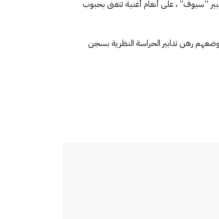
ير “سيوف” ، على أنغام أغنية تتغنى بحبوب
 وضعهم رهن تدابير الحراسة النظرية بسجن