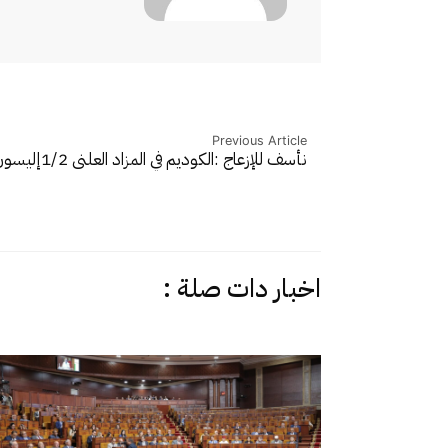
Previous Article
نأسف للإزعاج :الكوديم في المزاد العلني 1/2
إليسون
اخبار دات صلة :