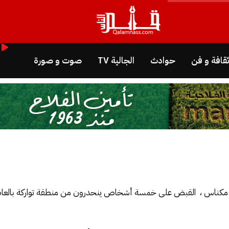
قافة و فن
حوادث
الجالية TV
صوت و صورة
 مكناس ، القبض على خمسة أشخاص ينحدرون من منطقة تواركة بالعاصمة 