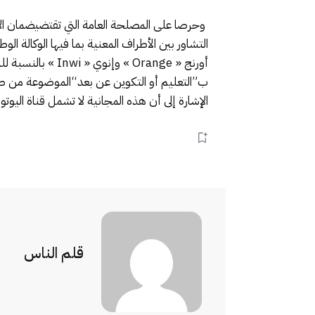
و
حرصا على المصلحة العامة التي تقتضي
ضمان الا
التشاور
بين الأطراف المعني
ة بما فيها الوكالة الو
أورنج
« Orange »
وإنوي
« Inwi »
بالنسبة لل
ش
ب”
التعليم
أو
التكوين
عن بعد
“الموضوعة
من طرف
الإشارة إلى أن هذه المجانية لا تشمل
قناة اليوت
قلم الناس