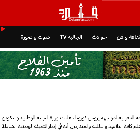
قافة و فن
حوادث
الجالية TV
صوت و صورة
مة المغربية لمواجهة يروس كورونا ،أعلنت وزارة التربية الوطنية والتكوين ا
لم كافة التلاميذ والطلبة والمتدربين أنه
في إطار التعبئة الوطنية
الشاملة
ل