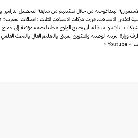
ستمرارية البيداغوجية
من خلال تمكين
هم
من متابعة التحصيل الدراسي
وا
طنية لتقنين الاتصالات،
قررت
شركات الاتصالات الثلاث
: اتصالات المغرب
« Maroc Telecom »
بكات الثابتة والمتنقلة
،
أن يصبح
الولوج
مجانيا بصفة مؤقتة
إلى
جميع ال
 وزارة التربية الوطنية والتكوين المهني والتعليم العالي والبحث العلمي
ر
وب
.« Youtube »