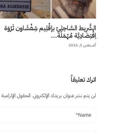
الشَّرِيط السَّاحِلِيّ بإقْلِيم شِفْشَاون ثَرْوَة
اِقْتِصَادِيَّة مُهْمَلَة...
أغسطس 5, 2026
اترك تعليقاً
لن يتم نشر عنوان بريدك الإلكتروني.
الحقول الإلزامية م