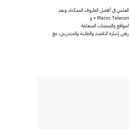
لعلمي
في أفضل الظروف الممكنة
،
و
بعد
و
مواقع والمنصات
المتعلقة
هن إشارة التلاميذ والطلبة
والمتدربين
،
مع