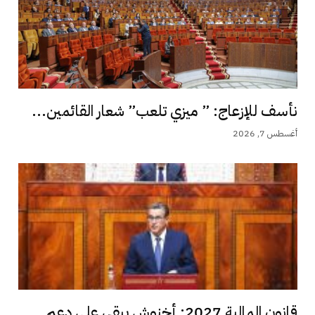
نأسف للإزعاج: ” ميزي تلعب” شعار القائمين...
أغسطس 7, 2026
قانون المالية 2027: أخنوش يبقي على دعم...