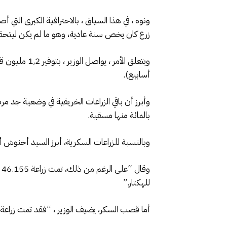
ونوه ، في هذا السياق ، بالاحترافية الكبرى التي 
زرع كان يخص سنة عادية، وهو ما لم يكن ليتحقق 
أسابيع).
بالمائة منها مسقية.
وبالنسبة للزراعات السكرية، أبرز السيد أخنوش أ
للهكتار.”
أما قصب السكر، يضيف الوزير ، “فقد تمت زراعة 12.425 هكتار، منها 10.260 قابلة للحش، ما سيمكن من بلوغ إنتاج إجمالي يقدر بحوالي 60.000 طن.”