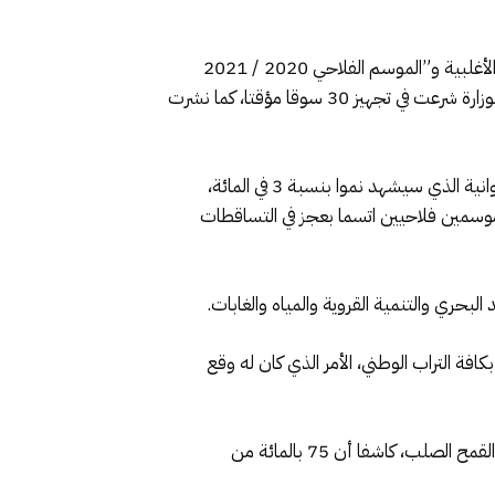
وكشف أخنوش في رده على سؤالين أحدهما حول “برامج عمل الوزارة في قطاعي الفلاحة والصيد البحري” تقدمت به فرق الأغلبية و”الموسم الفلاحي 2020 / 2021
والاستعدادات الجارية لإنجاحه” تقدمت به فرق ومجموعة المعارضة بمجلس النواب ضمن جلسة الأسئلة الشفوية، أن الوزارة شرعت في تجهيز 30 سوقا مؤقتا، كما نشرت
وبخصوص وضعية القطيع، أكد الوزير أنه سيكون لتوافر العلف وحالة الحبوب الخريفية تأثير إيجابي على قطاع الثروة الحيوانية الذي سيشهد نموا بنسبة 3 في المائة،
على الرغم من تعاقب موسمين فلاحيين اتسما بعجز في التساقطات
البحري والتنمية القروية والمياه والغابات.
طار بصفة مهمة ومنتظمة بكافة التراب الوطني، الأمر الذي كان له وقع
وأشار إلى أنه تمت زراعة 4,2 مليون هكتار، منها 44 في المائة من القمح اللين، و34 في المائة من الشعير، و22 في المائة من القمح الصلب، كاشفا أن 75 بالمائة من