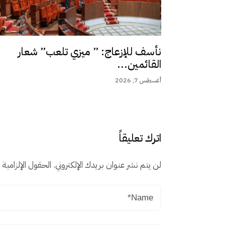
نأسف للإزعاج: ” ميزي تلعب” شعار
القائمين...
أغسطس 7, 2026
اترك تعليقاً
لن يتم نشر عنوان بريدك الإلكتروني.
الحقول الإلزامية م