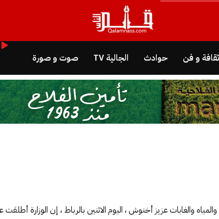
قافة و فن
حوادث
الجالية TV
صوت و صورة