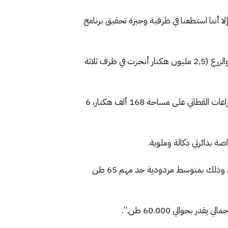
إلا أننا استطعنا في ظرفية وجيزة تحقيق برنامج
ويتعلق الأمر ، يواصل الوزير ، بتوفير 1,2 مليون قنطار من البذور المختارة، وعمليات المكننة التي مكنت من تسريع الحرث والزرع (2,5 مليون هكتار أنجزت في ظرف ثلاثة
وأبرز أن باقي الزراعات الخريفية في وضعية جد مرضية، مشيرا إلى أن الزراعات الكلئية تمتد على مساحة 513 ألف هكتار، وزراعات القطاني على مساحة 168 ألف هكتار، 6
ة بدائرتي دكالة وملوية.
وقال “على الرغم من ذلك، تمت زراعة 46.155 هكتار من الشمندر السكري، ويتوقع بلوغ إنتاج مهم يتجاوز 3 ملايين طن، وذلك بمتوسط مردودية جد مهم 65 طن