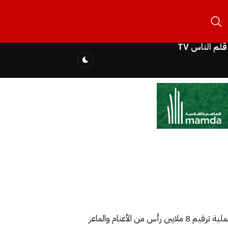
قلم الناس TV
أكد وزير الفلاحة والصيد البحري والتنمية القروية والمياه والغابات عزيز أخنوش ، اليوم الاثنين بالرباط ، إن الوزارة أطلقت عملية ترقيم 8 ملايين رأس من الأغنام والماعز