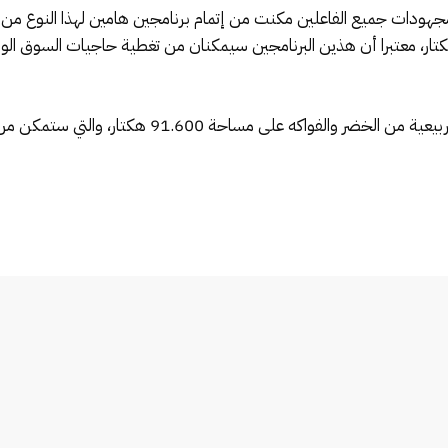
جهودات جميع الفاعلين مكنت من إتمام برنامجين هامين لهذا النوع من ا
 ألف هكتار، وخلال الشتاء إنجاز 61.470 هكتار، معتبرا أن هذين البرنامجين سيمكنان من تغطية ح
وأضاف أنه يتم حاليا استكمال برنامج الزراعات الربيعية