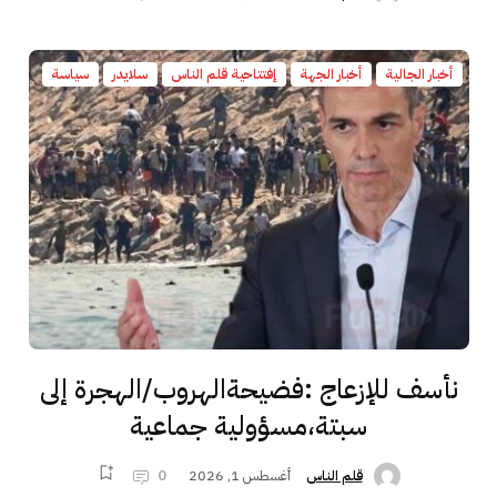
أخبار الجالية
أخبار الجهة
إفتتاحية قلم الناس
سلايدر
سياسة
نأسف للإزعاج :فضيحةالهروب/الهجرة إلى
سبتة،مسؤولية جماعية
أغسطس 1, 2026
0
قلم الناس