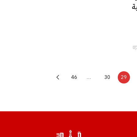
ة
46
…
30
29