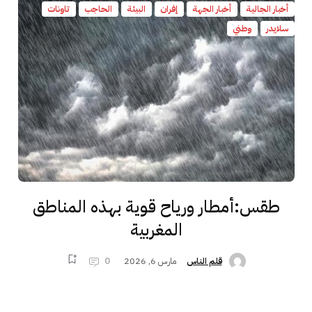
أخبار الجالية
أخبار الجهة
إفران
البيئة
الحاجب
تاونات
سلايدر
وطني
طقس:أمطار ورياح قوية بهذه المناطق
المغربية
مارس 6, 2026
0
قلم الناس