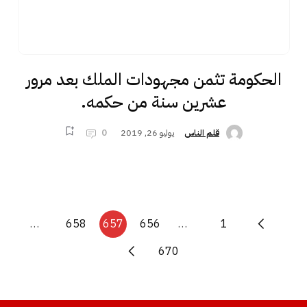
الحكومة تثمن مجهودات الملك بعد مرور
عشرين سنة من حكمه.
يوليو 26, 2019
0
قلم الناس
…
658
657
656
…
1
670