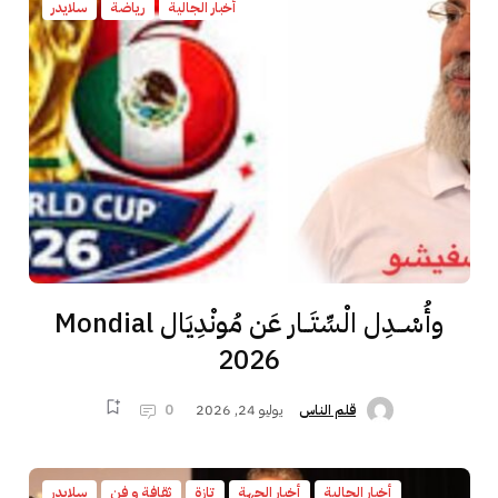
أخبار الجالية
رياضة
سلايدر
وأُسْــدِل الْسِّتَــار عَن مُونْدِيَال Mondial
2026
يوليو 24, 2026
0
قلم الناس
أخبار الجالية
أخبار الجهة
تازة
ثقافة و فن
سلايدر