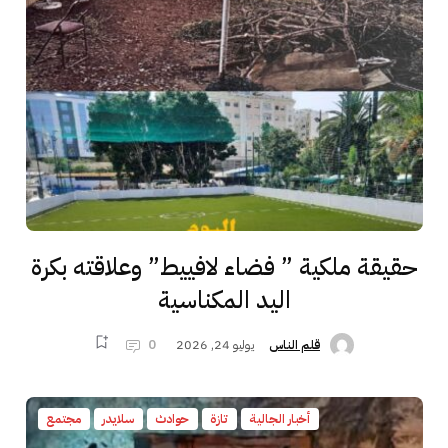
حقيقة ملكية ” فضاء لافييط” وعلاقته بكرة
اليد المكناسية
يوليو 24, 2026
0
قلم الناس
أخبار الجالية
تازة
حوادث
سلايدر
مجتمع