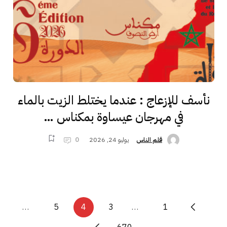
نأسف للإزعاج : عندما يختلط الزيت بالماء
في مهرجان عيساوة بمكناس …
يوليو 24, 2026
0
قلم الناس
…
5
4
3
…
1