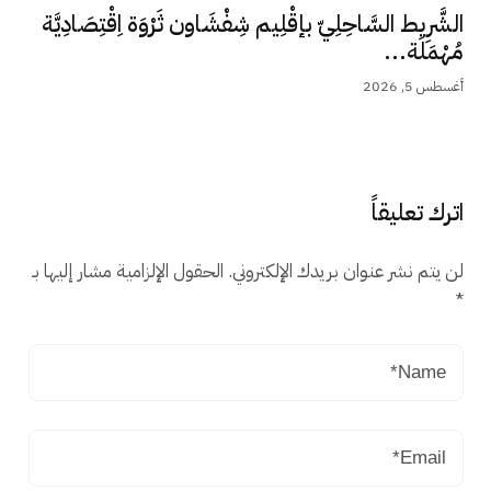
الشَّرِيط السَّاحِلِيّ بإقْلِيم شِفْشَاون ثَرْوَة اِقْتِصَادِيَّة
مُهْمَلَة...
أغسطس 5, 2026
اترك تعليقاً
لن يتم نشر عنوان بريدك الإلكتروني.
الحقول الإلزامية مشار إليها بـ
*