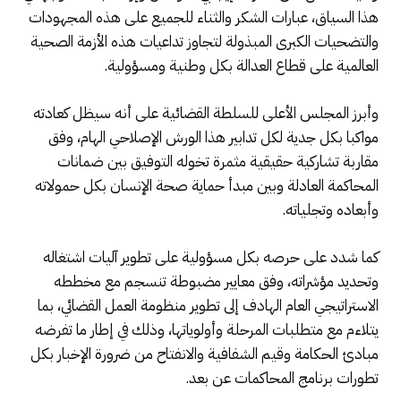
هذا السياق، عبارات الشكر والثناء للجميع على هذه المجهودات
والتضحيات الكبرى المبذولة لتجاوز تداعيات هذه الأزمة الصحية
العالمية على قطاع العدالة بكل وطنية ومسؤولية.
وأبرز المجلس الأعلى للسلطة القضائية على أنه سيظل كعادته
مواكبا بكل جدية لكل تدابير هذا الورش الإصلاحي الهام، وفق
مقاربة تشاركية حقيقية مثمرة تخوله التوفيق بين ضمانات
المحاكمة العادلة وبين مبدأ حماية صحة الإنسان بكل حمولاته
وأبعاده وتجلياته.
كما شدد على حرصه بكل مسؤولية على تطوير آليات اشتغاله
وتحديد مؤشراته، وفق معايير مضبوطة تنسجم مع مخططه
الاستراتيجي العام الهادف إلى تطوير منظومة العمل القضائي، بما
يتلاءم مع متطلبات المرحلة وأولوياتها، وذلك في إطار ما تفرضه
مبادئ الحكامة وقيم الشفافية والانفتاح من ضرورة الإخبار بكل
تطورات برنامج المحاكمات عن بعد.