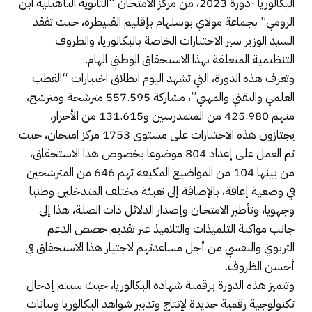
البكالوريا -دورة 2023، من مركز الامتحان “الثانوية التأهيلية ابن
الرومي” بجماعة مولاي بوسلهام بإقليم القنيطرة، حيث تفقد
السيد الوزير سير الاختبارات الخاصة بالبكالوريا، والظروف
التنظيمية المتعلقة بهذا الاستحقاق الوطني الهام.
وتعرف هذه الدورة، التي تشهد اليوم انطلاق اختبارات “القطب
العلمي والتقني والمهني”، مشاركة 557.595 مترشحة ومترشح،
منهم 425.980 من المتمدرسين و131.615 من الأحرار،
يجتازون هذه الاختبارات على مستوى 1753 مركز امتحان، حيث
تم العمل على إعداد 804 موضوعا بخصوص هذا الاستحقاق،
من بينها 104 من المواضيع المكيفة تهم 646 من المترشحين
في وضعية إعاقة، بالإضافة إلى تعبئة مختلف المتدخلين وطنيا
وجهويا، وتأطير الامتحان وإصدار الدلائل ذات الصلة، هذا إلى
جانب مواكبة التلميذات والتلاميذ عبر تقديم حصص الدعم
التربوي والنفسي من أجل مساعدتهم لاجتياز هذا الاستحقاق في
أحسن الظروف.
وتتميز هذه الدورة برقمنة شهادة البكالوريا، حيث سيتم إدخال
تكنولوجية رقمية جديدة لإنتاج وتدبير شواهد البكالوريا وبيانات