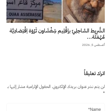
الشَّرِيط السَّاحِلِيّ بإقْلِيم شِفْشَاون ثَرْوَة اِقْتِصَادِيَّة
مُهْمَلَة...
أغسطس 5, 2026
اترك تعليقاً
لن يتم نشر عنوان بريدك الإلكتروني.
الحقول الإلزامية مشار إليها بـ
*