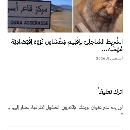
الشَّرِيط السَّاحِلِيّ بإقْلِيم شِفْشَاون ثَرْوَة اِقْتِصَادِيَّة
مُهْمَلَة...
أغسطس 5, 2026
اترك تعليقاً
لن يتم نشر عنوان بريدك الإلكتروني.
الحقول الإلزامية مشار إليها بـ
*