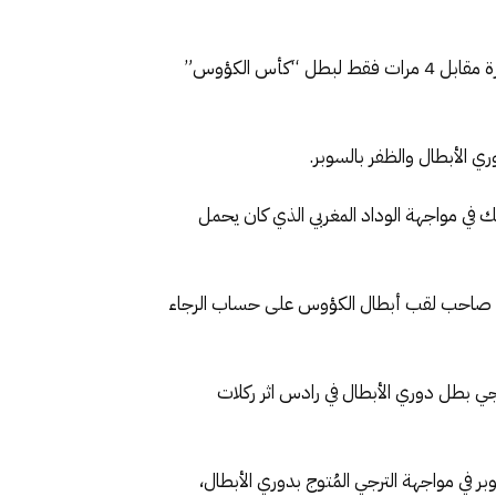
وعلى مدار 27 نسخة أقيمت على لقب السوبر الأفريقي منذ ظهورها للنور في عام 1993، تُوج بطل دوري الأبطال في 23 مرة مقابل 4 مرات فقط لبطل “كأس الكؤوس”
 وذلك في مواجهة الوداد المغربي الذي كان يحمل
السوبر كان في نسخة 1998، بتتويج النجم الساحلي التونسي صاحب لقب أبطال الكؤوس على حساب الرجاء
المغربي بطل الكونفدرالية، حيث حقق السوبر الأفريقي 2012 على حساب الترجي بطل دوري الأبطال في رادس اثر ركلات
درالية، بطولة السوبر في مواجهة الترجي المُتوج بدوري الأبطال،