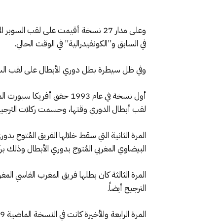
في السابق و”الكونفيدرالية” في الوقت الحالي.
وفي ظل سيطرة بطل دوري الأبطال على لقب السوبر الأفريقي نجحت 4 أندية فقط في كسر تلك القاعدة،
أول نسخة في عام 1993 حقق
لقب أبطال الدوري وقتها، وحسمت ركلات الترجيح فوز
البيضاوي المغربي المُتوج بدوري الأبطال وذلك بركلا
الترجيح أيضاً.