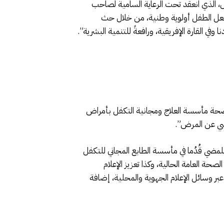
، الذي انعقد تحت الرعاية السامية لصاحب
يم، ما بين 20 و23 نونبر 2019 بمراكش، والذي أكد على جعل الطفل أولوية وطنية، من خلال حث
وفي القارة الإفريقية، ورافعةً للتنمية البشرية”.
الصحة مأسسة العلاج ومجانية التكفل بأمراض
اسي عن المرض”.
للمضي قُدُما في مأسسة الطابع المجاني للتكفل
صحة العامة الحالية، وكذا تعزيز الإعلام
ر وسائل الإعلام الجهوية والمحلية، إضافة