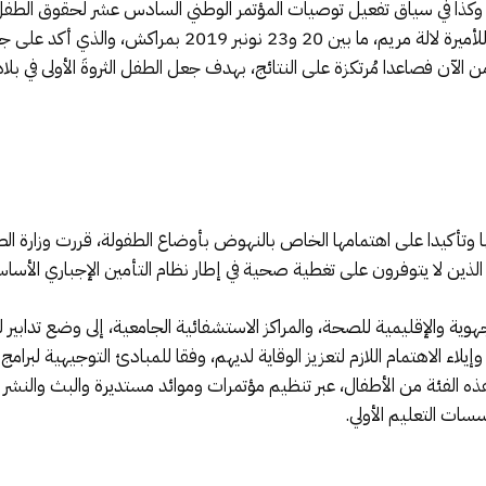
ة، وكذا في سياق تفعيل توصيات المؤتمر الوطني السادس عشر لحقوق الطفل
الجلالة الملك محمد السادس، والرئاسة الفعلية للأميرة لالة مر
لآن فصاعدا مُرتكزة على النتائج، بهدف جعل الطفل الثروةَ الأولى في بلادنا 
مها وتأكيدا على اهتمامها الخاص بالنهوض بأوضاع الطفولة، قررت وزارة 
ذين لا يتوفرون على تغطية صحية في إطار نظام التأمين الإجباري الأس
وية والإقليمية للصحة، والمراكز الاستشفائية الجامعية، إلى وضع تدابير 
 الاهتمام اللازم لتعزيز الوقاية لديهم، وفقا للمبادئ التوجيهية لبرامج ال
لفئة من الأطفال، عبر تنظيم مؤتمرات وموائد مستديرة والبث والنشر عب
ات التعليم الأولي.