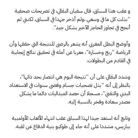
و عقب هذا السباق، قال سفيان البقالي، في تصريحات صحفية
“بذلت كل ما في وسعي ،ولم أذخر جهدا في السباق، لكنني لم
أنجح في تجاوز الحاجز الآخير بشكل جيد”.
وأوضح البطل المغربي أنه يشعر بالرضى للنتيجة التي حققها وأن
الرياضة “ربح وخسارة”، معربا عن أمله في تحقيق نتائج إيجابية
في القادم من البطولات.
وشدد البقالي على أن “نتيجة اليوم هي انتصار بحد ذاتها”،
بالنظر إلى أنه “بذل تضحيات جسام وقضى سنوات في الاستعداد
البدني والتقني”، مسجلا أن حصد الميداليات دائما ما يشكل
مصدر سعادة وفخر بالنسبة إليه.
وتابع أنه استعد جيدا لهذا السباق عقب انتهاء الألعاب الأولمبية
بباريس، مشددا على أنه جاء إلى طوكيو بنية الدفاع عن لقبه.