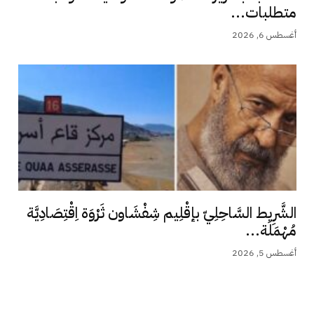
متطلبات...
أغسطس 6, 2026
الشَّرِيط السَّاحِلِيّ بإقْلِيم شِفْشَاون ثَرْوَة اِقْتِصَادِيَّة
مُهْمَلَة...
أغسطس 5, 2026