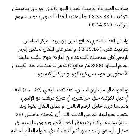
وعادت الميدالية الذهبية للعداء النيوزيلاندي جوردي بياميتش
بتوقيت ( 8.33.88 ) ،والبرونزية للعداء الكيني إدموند سيروم
بتوقيت ( 8.34.56 ).
واحتل العداء المغربي صلاح الدين بن يزيد المركز الخامس
بتوقيت قدره ( 8.35.16 ). و تعذر على البقالي تحقيق إنجاز
تاريخي كان سيجعله ثالث عداء في التاريخ يتوج بلقب بطولة
العالم لسباق 3000 متر موانع ثلاث مرات متتالية، بعد الكينيين
الأسطوريين موسيس كيبتانوي وإيزيكيل كيمبوي.
وبالعودة الى سيناريو السباق، فقد تعمد البقالي (29 سنة) البقاء
في ديل الكوكبة حتى آخر لفتين، في صراع مرتقب مع الإثيوبي
لاميتشا غيرما حامل الرقم العالمي. وانطلق البقالي بقوة وبدا
متجها نحو لقبه العالمي الثالث، قبل أن يفاجئه بياميش (28
سنة) بسرعة نهائية رهيبة في الخط الأخير ويتفوق عليه بفارق
ضئيل، ليحقق واحدة من أكبر المفاجآت في بطولة العالم الحالية.