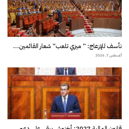
نأسف للإزعاج: ” ميزي تلعب” شعار القائمين...
أغسطس 7, 2026
قانون المالية 2027: أخنوش يبقي على دعم...