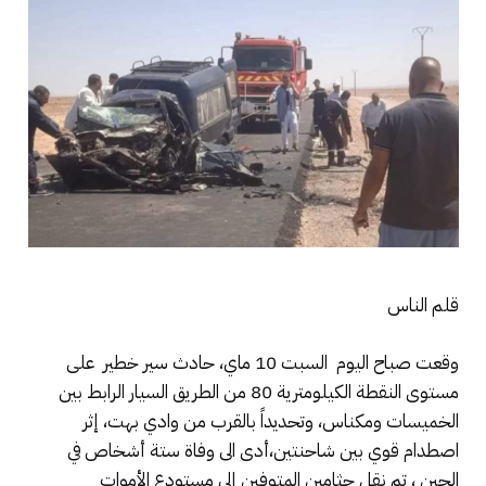
قلم الناس
وقعت صباح اليوم السبت 10 ماي، حادث سير خطير على
مستوى النقطة الكيلومترية 80 من الطريق السيار الرابط بين
الخميسات ومكناس، وتحديداً بالقرب من وادي بهت، إثر
اصطدام قوي بين شاحنتين،أدى الى وفاة ستة أشخاص في
الحين ، تم نقل جثامين المتوفين إلى مستودع الأموات