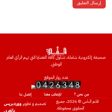
صحيفة إلكترونية شاملة، تتناول كافة القضايا التي تهم الرأي العام
الوطني.
عدد زوار الموقع
من نحن ؟
للإعلان معنا
إتصل بنا
قلم الناس © 2026، جميع
تصميم و تطوير
ووردبريس
الحقوق محفوظة.
بالعربي