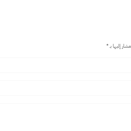
شار إليها بـ
*