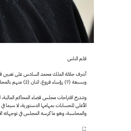
قلم الناس
أشرف جلالة الملك محمد السادس على تعيين قضا
وبسبعة (7) رؤساء فروع، اثنان (2) منهم بالمجلس الأعلى للحسابات وخمسة (5) بالمجالس الجهوية للحسابات.
وتندرج اقتراحات مجلس قضاء المحاكم المالية، ا
الأعلى للحسابات بمهامها الدستورية، لا سيما في 
والمحاسبة، وهو ما كرسه المجلس في توجهاته الا