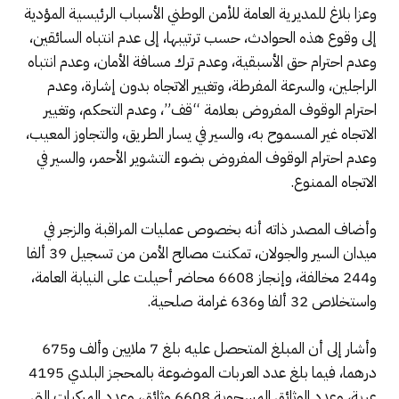
وعزا بلاغ للمديرية العامة للأمن الوطني الأسباب الرئيسية المؤدية
إلى وقوع ‏هذه الحوادث، حسب ترتيبها، إلى عدم انتباه السائقين،
وعدم احترام حق الأسبقية، وعدم ترك مسافة الأمان، وعدم انتباه
الراجلين، والسرعة المفرطة، وتغيير الاتجاه بدون إشارة، وعدم
احترام الوقوف المفروض بعلامة “قف”، وعدم التحكم، وتغيير
الاتجاه غير المسموح به، والسير في يسار الطريق، والتجاوز المعيب،
وعدم احترام الوقوف المفروض بضوء التشوير الأحمر، والسير في
الاتجاه الممنوع.
وأضاف المصدر ذاته أنه بخصوص عمليات المراقبة والزجر في
ميدان السير والجولان، تمكنت ‏مصالح الأمن من تسجيل 39 ألفا
و244 مخالفة، وإنجاز 6608 محاضر أحيلت على النيابة العامة،
واستخلاص 32 ألفا و636 غرامة صلحية.
وأشار إلى أن المبلغ المتحصل عليه بلغ 7 ملايين وألف و675
درهما، فيما بلغ عدد العربات الموضوعة بالمحجز البلدي 4195
عربة، وعدد الوثائق المسحوبة 6608 وثائق، وعدد المركبات التي