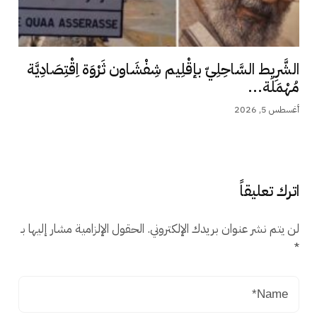
الشَّرِيط السَّاحِلِيّ بإقْلِيم شِفْشَاون ثَرْوَة اِقْتِصَادِيَّة
مُهْمَلَة...
أغسطس 5, 2026
اترك تعليقاً
لن يتم نشر عنوان بريدك الإلكتروني.
الحقول الإلزامية مشار إليها بـ
*