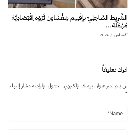
الشَّرِيط السَّاحِلِيّ بإقْلِيم شِفْشَاون ثَرْوَة اِقْتِصَادِيَّة
مُهْمَلَة...
أغسطس 5, 2026
اترك تعليقاً
لن يتم نشر عنوان بريدك الإلكتروني.
الحقول الإلزامية مشار إليها بـ
*