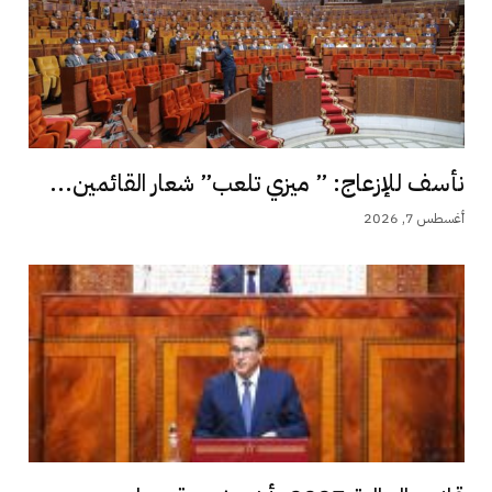
نأسف للإزعاج: ” ميزي تلعب” شعار القائمين...
أغسطس 7, 2026