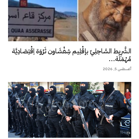
الشَّرِيط السَّاحِلِيّ بإقْلِيم شِفْشَاون ثَرْوَة اِقْتِصَادِيَّة
مُهْمَلَة...
أغسطس 5, 2026