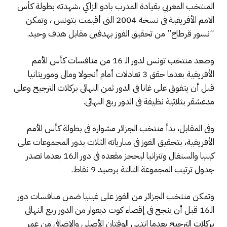
المنتخب المغربي بقيادة المدرب بادو الزاكي ،شهدته بطولة كأس
الامم الأفريقية فى نسخة 2004 التى أقيمت بتونس ، وتمكن
“نسور قرطاج” من تحقيق الفوز بهدفين مقابل هدف وحيد.
وصعد منتخب تونس لدور الـ 16 من منافسات كأس الأمم
الأفريقية بعدما حقق 3 تعادلات أمام أنجولا ومالى وموريتانيا
قبل أن يتفوق على غانا فى الدور ثمن النهائى بركلات الترجيح وعلى
مدغشقر بثلاثية نظيفة فى الدور ربع النهائى.
وفى المقابل، بدأ منتخب الجزائر مشواره فى بطولة كأس الأمم
الأفريقية، بتحقيق الفوز فى مبارياته الثلاث بدور المجموعات على
كينيا والسنغال وتنزانيا ليحجز مقعده فى دور الـ16 بعدما تصدر
جدول ترتيب المجموعة الثالثة برصيد 9 نقاط.
وتمكن منتخب الجزائر من الفوز على غينيا ضمن منافسات دور
الـ16 قبل أن ينجح فى إقصاء كوت ديفوار من الدور ربع النهائى
بركلات الترجيح بعدما انتهى الوقتان الأصلى والإضافى من عمر