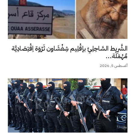
الشَّرِيط السَّاحِلِيّ بإقْلِيم شِفْشَاون ثَرْوَة اِقْتِصَادِيَّة
مُهْمَلَة...
أغسطس 5, 2026