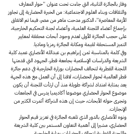
وفاز بالجائزة الثانية، التي جاءت تحت عنوان “حوار المعارف
والثقافات وبناء العلوم الاجتماعية: من الخبرة الحضارية إلى تجاوز
الأزمة المعاصرة”، الدكتور مدحت ماهر من مصر، فيما تم الاتفاق
بإجماع أعضاء اللجنة العلمية، وأعضاء لجنة التحكيم الخارجية،
على حجب الجائزة الأولى لعدم وجود أبحاث محققة لمعايير
التميز المستحقة لقيمة ومكانة الجائزة رمزيا وماديا.
وفي كلمة بالمناسبة ثمن إبراهيم بن عبدالله الأنصاري عميد كلية
الشريعة والدراسات الإسلامية بجامعة قطر، الجهود التي قدمتها
اللجنة القطرية لتحالف الحضارات بوزارة الخارجية في دعم جائزة
قطر العالمية لحوار الحضارات، لافتا إلى أن العمل مع هذه الجهة
يعد بمثابة امتداد لشراكة طويلة منذ أن ارتأت اللجنة أن يكون
موضوع الحوار الحضاري موضوعا أكاديميا يدرس في الجامعات
وتجرى حوله الأبحاث، حيث إن هذه الشراكة أثمرت الكثير من
الإنجازات.
ونوه الأنصاري بالدور الذي تلعبه الجائزة في تعزيز قيم الحوار
الحضاري، مشيرا إلى أهمية التعاون المستمر بين كلية الشريعة
واللجنة القطرية لتحالف الحضارات بوزارة الخارجية.