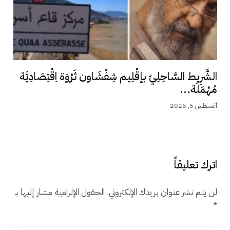
الشَّرِيط السَّاحِلِيّ بإقْلِيم شِفْشَاون ثَرْوَة اِقْتِصَادِيَّة
مُهْمَلَة...
أغسطس 5, 2026
اترك تعليقاً
لن يتم نشر عنوان بريدك الإلكتروني.
الحقول الإلزامية مشار إليها بـ
*