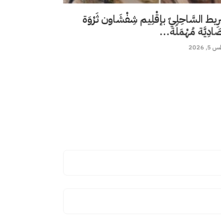
رِيط السَّاحِلِيّ بإقْلِيم شِفْشَاون ثَرْوَة
ِصَادِيَّة مُهْمَلَة...
 2026