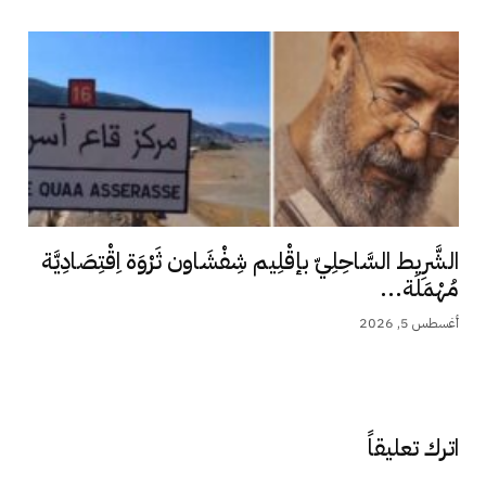
الشَّرِيط السَّاحِلِيّ بإقْلِيم شِفْشَاون ثَرْوَة اِقْتِصَادِيَّة
مُهْمَلَة...
أغسطس 5, 2026
اترك تعليقاً