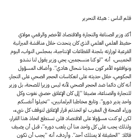
قلم الناس : هيئة التحرير
أكد وزير الصناعة والتجارة والاقتصاد الأخضر والرقمي مولاي
حفيظ العلمي العلمي الذي كان يتحدث خلال مناقشة الميزانية
الفرعية لوزارته بلجنة القطاعات الإنتاجية، بمجلس النواب، اليوم
الخميس، أنه “لو كنا منسجمين، يجي وزير يقول لنا نشدو
ونوافقوه الأمر كون سدينا شحال هادي”. وأضاف المسؤول
الحكومي، خلال حديثه على انعكاسات الحجر الصحي على التجار،
أنه كان دائما ضد الحجر الصحي لأنه ليس وزيرا للصحة، بل وزير
للتجارة والصناعة، مضيفا “إلى كان الإغلاق خصني نغوت وكل
واحد يدير دورو”. وتابع مخاطبا البرلمانيين، “تخيلوا أنفسكم
وزراء الصحة في المغرب لو اتخذتم قرار الإغلاق لتوقف كل شيء،
لكن لو كنت مسؤولا على الاقتصاد فلن تستطع اتخاذ هذا القرار،
ولذلك يجب على كل واحد منا أن يلعب دوره”، قبل أن يضيف
قائلا: “الحقيقة لا يمتلك أحد”. وأردف، أنه “يجب أن تكون