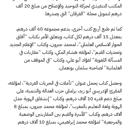
المكتب التنفيذي لحركة التوحيد والإصلاح من مبلغ 20 ألف
درهم لتمويل مجلة “الفرقان” التي يصدرها.
كما تم طبع أربع كتب أخرى، بدعم مجموعه 60 ألف درهم،
بمعدل 15 ألف درهم لكل كتاب، ويتعلق الأمر بكتاب “أفاق
الحوار الاسلامي العلماني”، لمحمد جبرون، وكتاب “الإعلام الجديد
وتحديات القيم”، لمؤلفه هشام المكي، وكتاب “مقاربات في
المسألة اللغوية” لفؤاد أبو علي، وكتاب “في الموقف من
العلمانية” لصاحبه سلمان بونعمان.
وحصل كتاب يحمل عنوان “تأملات في الحريات الفردية”، لمؤلفه،
المقرئ الإدريسي أبو زيد، برلماني حزب العدالة والتنمية، على
مبلغ دعم قدره 10 آلاف درهم، وكتاب “إنشقاق الهوية جدل
الهوية ولغة التعليم بالمغرب”، لمؤلفه محمد جبرون، بمبلغ 8
آلاف درهم، وكتاب “الأسرة والقيم بين المقاربتين الوضعية
والمرجعية” لمؤلفه محمد إبراهيمي، بمبلغ 10 آلاف درهم.