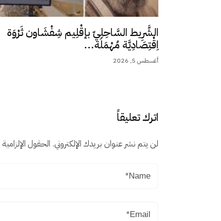
الشَّرِيط السَّاحِلِيّ بإقْلِيم شِفْشَاون ثَرْوَة
اِقْتِصَادِيَّة مُهْمَلَة...
أغسطس 5, 2026
اترك تعليقاً
لن يتم نشر عنوان بريدك الإلكتروني.
الحقول الإلزامية م