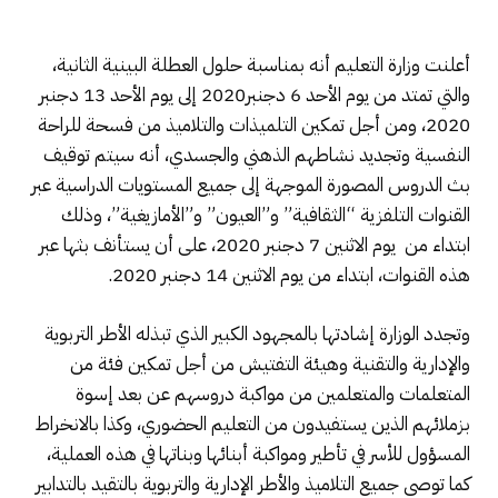
أعلنت وزارة التعليم أنه بمناسبة حلول العطلة البينية الثانية،
والتي تمتد من يوم الأحد 6 دجنبر2020 إلى يوم الأحد 13 دجنبر
2020، ومن أجل تمكين التلميذات والتلاميذ من فسحة للراحة
النفسية وتجديد نشاطهم الذهني والجسدي، أنه سيتم توقيف
بث الدروس المصورة الموجهة إلى جميع المستويات الدراسية عبر
القنوات التلفزية “الثقافية” و”العيون” و”الأمازيغية”، وذلك
ابتداء من يوم الاثنين 7 دجنبر 2020، على أن يستأنف بثها عبر
هذه القنوات، ابتداء من يوم الاثنين 14 دجنبر 2020.
وتجدد الوزارة إشادتها بالمجهود الكبير الذي تبذله الأطر التربوية
والإدارية والتقنية وهيئة التفتيش من أجل تمكين فئة من
المتعلمات والمتعلمين من مواكبة دروسهم عن بعد إسوة
بزملائهم الذين يستفيدون من التعليم الحضوري، وكذا بالانخراط
المسؤول للأسر في تأطير ومواكبة أبنائها وبناتها في هذه العملية،
كما توصي جميع التلاميذ والأطر الإدارية والتربوية بالتقيد بالتدابير