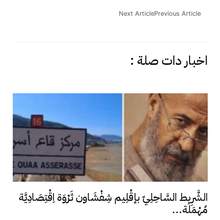
Next Article
Previous Article
اخبار دات صلة :
الشَّرِيط السَّاحِلِيّ بإقْلِيم شِفْشَاون ثَرْوَة اِقْتِصَادِيَّة
مُهْمَلَة...