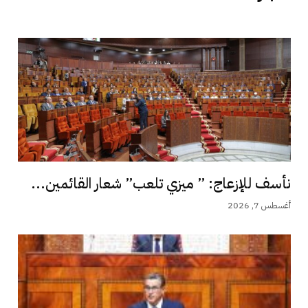
نأسف للإزعاج: ” ميزي تلعب” شعار القائمين...
أغسطس 7, 2026