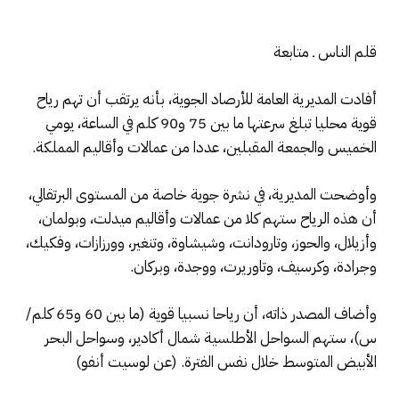
قلم الناس ـ متابعة
أفادت المديرية العامة للأرصاد الجوية، بأنه يرتقب أن تهم رياح
قوية محليا تبلغ سرعتها ما بين 75 و90 كلم في الساعة، يومي
الخميس والجمعة المقبلين، عددا من عمالات وأقاليم المملكة.
وأوضحت المديرية، في نشرة جوية خاصة من المستوى البرتقالي،
أن هذه الرياح ستهم كلا من عمالات وأقاليم ميدلت، وبولمان،
وأزيلال، والحوز، وتارودانت، وشيشاوة، وتنغير، وورزازات، وفكيك،
وجرادة، وكرسيف، وتاوريرت، ووجدة، وبركان.
وأضاف المصدر ذاته، أن رياحا نسبيا قوية (ما بين 60 و65 كلم/
س)، ستهم السواحل الأطلسية شمال أكادير، وسواحل البحر
الأبيض المتوسط خلال نفس الفترة. (عن لوسيت أنفو)