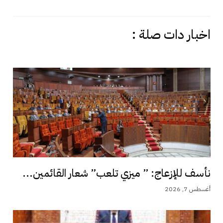
اخبار دات صلة :
نأسف للإزعاج: ” ميزي تلعب” شعار القائمين...
أغسطس 7, 2026