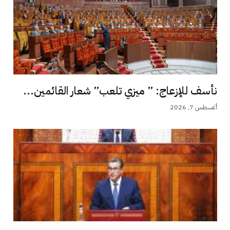
نأسف للإزعاج: ” ميزي تلعب” شعار القائمين...
أغسطس 7, 2026