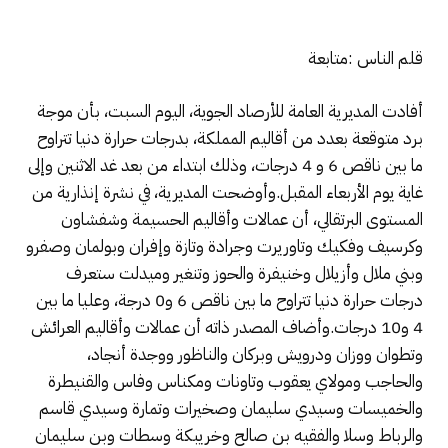
قلم الناس :متابعة
أفادت المديرية العامة للأرصاد الجوية، اليوم السبت، بأن موجة
برد متوقعة بعدد من أقاليم المملكة، بدرجات حرارة دنيا تتراوح
ما بين ناقص 6 و 4 درجات، وذلك ابتداء من بعد غد الاثنين وإلى
غاية يوم الأربعاء المقبل.وأوضحت المديرية، في نشرة إنذارية من
المستوى البرتقالي، أن عمالات وأقاليم الحسيمة وشفشاون
وكرسيف وفكيك وتاوريرت وجرادة وتازة وإفران وبولمان وصفرو
وبني ملال وأزيلال وخنيفرة والحوز وتنغير وميدلت ستعرف
درجات حرارة دنيا تتراوح ما بين ناقص 6 و0 درجة، وعليا ما بين
4 و10 درجات.وأضاف المصدر ذاته أن عمالات وأقاليم العرائش
وتطوان ووزان ودرويش وبركان والناظور ووجدة أنجاد،
والحاجب ومولاي يعقوب وتاونات ومكناس وفاس والقنيطرة
والخميسات وسيدي سليمان وصخيرات وتمارة وسيدي قاسم
والرباط وسلا والفقيه بن صالح وخريبكة وسطات وبن سليمان