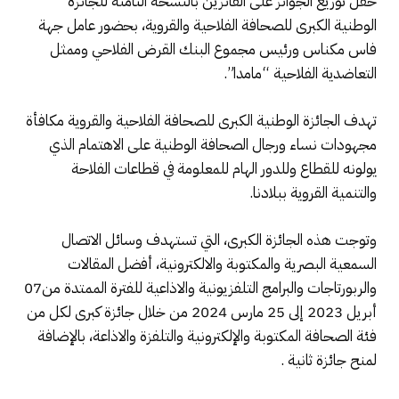
حفل توزيع الجوائز على الفائزين بالنسخة الثامنة للجائزة
الوطنية الكبرى للصحافة الفلاحية والقروية، بحضور عامل جهة
فاس مكناس ورئيس مجموع البنك القرض الفلاحي وممثل
التعاضدية الفلاحية “مامدا”.
تهدف الجائزة الوطنية الكبرى للصحافة الفلاحية والقروية مكافأة
مجهودات نساء ورجال الصحافة الوطنية على الاهتمام الذي
يولونه للقطاع وللدور الهام للمعلومة في قطاعات الفلاحة
والتنمية القروية ببلادنا.
وتوجت هذه الجائزة الكبرى، التي تستهدف وسائل الاتصال
السمعية البصرية والمكتوبة والالكترونية، أفضل المقالات
والربورتاجات والبرامج التلفزيونية والاذاعية للفترة الممتدة من07
أبريل 2023 إلى 25 مارس 2024 من خلال جائزة كبرى لكل من
فئة الصحافة المكتوبة والإلكترونية والتلفزة والاذاعة، بالإضافة
لمنح جائزة ثانية .