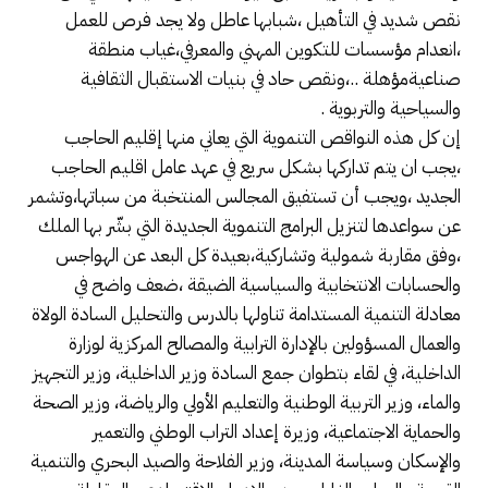
نقص شديد في التأهيل ،شبابها عاطل ولا يجد فرص للعمل
،انعدام مؤسسات للتكوين المهني والمعرفي،غياب منطقة
صناعيةمؤهلة ..،ونقص حاد في بنيات الاستقبال الثقافية
والسياحية والتربوية .
إن كل هذه النواقص التنموية التي يعاني منها إقليم الحاجب
،يجب ان يتم تداركها بشكل سريع في عهد عامل اقليم الحاجب
الجديد ،ويجب أن تستفيق المجالس المنتخبة من سباتها،وتشمر
عن سواعدها لتنزيل البرامج التنموية الجديدة التي بشّر بها الملك
،وفق مقاربة شمولية وتشاركية،بعيدة كل البعد عن الهواجس
والحسابات الانتخابية والسياسية الضيقة ،ضعف واضح في
معادلة التنمية المستدامة تناولها بالدرس والتحليل السادة الولاة
والعمال المسؤولين بالإدارة الترابية والمصالح المركزية لوزارة
الداخلية، في لقاء بتطوان جمع السادة وزير الداخلية، وزير التجهيز
والماء، وزير التربية الوطنية والتعليم الأولي والرياضة، وزير الصحة
والحماية الاجتماعية، وزيرة إعداد التراب الوطني والتعمير
والإسكان وسياسة المدينة، وزير الفلاحة والصيد البحري والتنمية