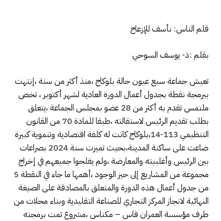
قلم الناس: نأسف للإزعاج
بقلم :ذ- يوسف السوحي
تعيش جماعة سبع عيون حالة بلوكاج ،منذ أكثر من سنة ،إنتهت
ببرمجة نقطة بجدول أعمال الدورة العادية لشهر أكتوبر ، تخص
ملتمس تقدم به أكثر من 28 عضو بمجلس الجماعة ،يتعلق
بطلب تقديم الرئيس لاستقالته ،طبقا للمادة 70 من القانون
التنظيمي 113-14،بلوكاج كانت له كلفة اقتصادية وتنموية كبيرة
ضاعت على ساكنة المدينة،بحيث تميزت سنة 2024 بصراعات
بين الرئيس وأغلبيته والمعارضة ،ولم يفلحوا جميعهم في إخراج
مجموعة من المشاريع إلى حيز الوجود ،أهمها ما جاء في النقطة 5
من جدول أعمال هذه الدورة والمتعلق بالمصادقة على الصيغة
النهائية لانجاز المركز التجاري للصناعة التقليدية وبناء محلات من
طرف مؤسسة العمران فاس – مكناس ،مشروع تمت برمجته