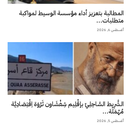
المطالبة بتعزيز أداء مؤسسة الوسيط لمواكبة
متطلبات...
أغسطس 6, 2026
الشَّرِيط السَّاحِلِيّ بإقْلِيم شِفْشَاون ثَرْوَة اِقْتِصَادِيَّة
مُهْمَلَة...
أغسطس 5, 2026