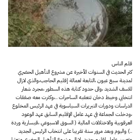
قلم الناس
كثر الحديث في السنوات الأخيرة عن مشروع التأهيل الحضري
لمدينة سبع عيون ،التابعة لعمالة إقليم الحاجب،والذي لازال
للاسف الشديد ،والى حدود كتابة هذه السطور ،مجرد شعار
انتخابي وخيط دخان تتعقبه الساحرات ..،وكثرت معه صفقات
الدراسات ودورات التبريرات السياسوية في عهد الرئيس المخلوع
،ودخلت الجماعة في عهد عامل الإقليم السابق عهد الوعود
العرقوبية والاختلالات المالية ( السوق الاسبوعي ،قيسارية وردة
..) واليوم وبعد مرور سنة تقريبا على انتخاب الرئيس الجديد
وتعيين عامل إقليم جديد ،لازال مشروع التأهيل الحضري متعثرا