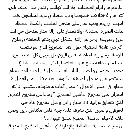
،بالرغم من ابرام الصفقات ،ولازالت كواليس تدبير هذا الملف يلفها
كثير من الاختلالات خصوصا وانها صيغة في عهد السابقون ،فمن
العبث أن يتم وضع مدار على مدخل الملعب والقاعة المغطاة
بتلك الصورة المبتذلة ،والاقتصار على إزالة مدار بمدخل حي ايت
مزوز وتعويضه باخر ثم إزالته بشكل عبثي يدعو للشفقة ،ويطرح
أكثر من علامة استفهام حول هذا المشروع الذي لم تنصب
اللوحة الإشهارية الخاصة به الى اليوم، بل يجهل كل المنتخبين
بمجلس جماعة سبع عيون تفاصيلها ،فهل سيشمل شارع
محمد الخامس والحسن الثاني ،ام سيشمل كل أحياء المدينة ،ام
سيقتصر على مدخل المدينة ..،؟ وهل بعدد قليل من العمال لا
يتجاوز في احسن الاحوال 4 عمال آليات محدودة ،ستسهر شركة
العمران على مشروع التأهيل الحضري ؟وماذا عن مشروع التطهير
الذي تتجاوز ميزانيه 13 مليار و اين وصل مشروع بناء حي
الحرفين والمهن الذي تشرف عليه جهة فاس مكناس ،أين وصل
ملف الاحياء الناقصة التجهيز بسبع عيون ..؟
إن حجم الاختلالات المالية والإدارية في التأهيل الحضري للمدينة