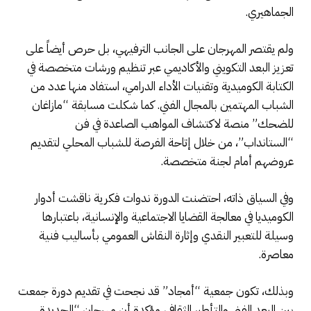
الجماهيري.
ولم يقتصر المهرجان على الجانب الترفيهي، بل حرص أيضاً على
تعزيز البعد التكويني والأكاديمي عبر تنظيم ورشات متخصصة في
الكتابة الكوميدية وتقنيات الأداء الدرامي، استفاد منها عدد من
الشباب المهتمين بالمجال الفني. كما شكلت مسابقة “مازاغان
للضحك” منصة لاكتشاف المواهب الصاعدة في فن
“الستانداب”، من خلال إتاحة الفرصة للشباب المحلي لتقديم
عروضهم أمام لجنة متخصصة.
وفي السياق ذاته، احتضنت الدورة ندوات فكرية ناقشت أدوار
الكوميديا في معالجة القضايا الاجتماعية والإنسانية، باعتبارها
وسيلة للتعبير النقدي وإثارة النقاش العمومي بأساليب فنية
معاصرة.
وبذلك، تكون جمعية “أمجاد” قد نجحت في تقديم دورة جمعت
بين البعد الفني والتأطير الثقافي، مؤكدة أن مهرجان “الجديدة