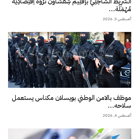
الشَّرِيط السَّاحِلِيّ بإقْلِيم شِفْشَاون ثَرْوَة اِقْتِصَادِيَّة
مُهْمَلَة...
أغسطس 5, 2026
موظف بالامن الوطني بويسلان مكناس يستعمل
سلاحه...
أغسطس 4, 2026