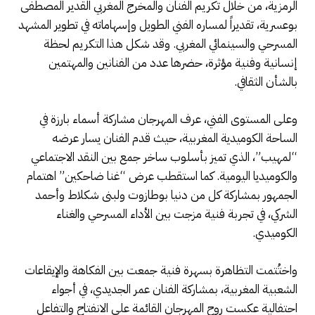
الرمزية، من خلال تكريم الفنان والمخرج المغربي القدير المصطفى
بوعسرية، تقديراً لمساره الفني الطويل وإسهاماته في تطوير المشهد
المسرحي والسينمائي المغربي. وقد شكل هذا التكريم لحظة
إنسانية وفنية مؤثرة، حضرها عدد من الفنانين والمهتمين
بالشأن الثقافي.
وعلى المستوى الفني، عرف المهرجان مشاركة أسماء بارزة في
الساحة الكوميدية المغربية، حيث قدم الفنان يسار عرضه
“لمهيب”، الذي تميز بأسلوب ساخر جمع بين النقد الاجتماعي
والكوميديا اليومية. كما استقطب عرض “غنا ضاحكين” اهتمام
الجمهور بمشاركة كل من دنيا بوطازوت ولبنى شكلاط وأحمد
الشركي، في تجربة فنية مزجت بين الأداء المسرحي والغناء
الكوميدي.
واختُتمت التظاهرة بسهرة فنية جمعت بين الفكاهة والإيقاعات
الشعبية المغربية، بمشاركة الفنان عمر الجديدي، في أجواء
احتفالية عكست روح المهرجان القائمة على الانفتاح والتفاعل