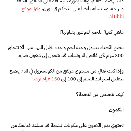
كافيالهضم الطعام، وهذا بدوره سيساعد على الشعور بالخفة
والراحة، وسيساعد أيضا على التحكم في الوزن،
وفق موقع
altibbi.
ماهي كمية اللحم الموصي بتناولها؟
ينصح الأطباء بتناول وجبة لحم واحدة خلال النهار على ألا تتجاوز
300 غرام لأن فائض البروتينات قد يتحول إلى دهون ضارة.
وإذا كنت تعاني من مستوى مرتفع من الكولسترول في الدم ينصح
بتقليل استهلاك اللحم إلى 100 إلى
150 غرام يوميا.
كيف تتخلص من التخمة؟
الكمون
تحتوي بذور الكمون على مكونات نشطة قد تساعد فيالحدّ من