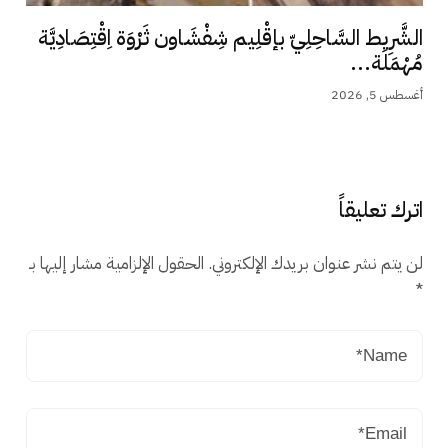
الشَّرِيط السَّاحِلِيّ بإقْلِيم شِفْشَاون ثَرْوَة اِقْتِصَادِيَّة
مُهْمَلَة...
أغسطس 5, 2026
اترك تعليقاً
لن يتم نشر عنوان بريدك الإلكتروني.
الحقول الإلزامية مشار إليها بـ
*