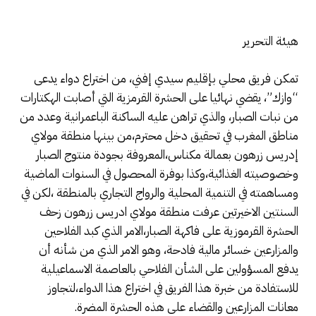
هيئة التحرير
تمكن فريق محلي بإقليم سيدي إفني، من اختراع دواء يدعى
“وازك”، يقضي نهائيا على الحشرة القرمزية التي أصابت الهكتارات
من نبات الصبار، والذي تراهن عليه الساكنة الباعمرانية وعدد من
مناطق المغرب في تحقيق دخل محترم،من بينها منطقة مولاي
إدريس زرهون بعمالة مكناس،المعروفة بجودة منتوج الصبار
وخصوصيته الغذائية،وكذا بوفرة المحصول في السنوات الماضية
ومساهمته في التنمية المحلية والرواج التجاري بالمنطقة ،لكن في
السنتين الاخيرتين عرفت منطقة مولاي ادريس زرهون زحف
الحشرة القرموزية على فاكهة الصبار،الامر الذي كبد الفلاحين
والمزارعين خسائر مالية فادحة، وهو الامر الذي من شأنه أن
يدفع المسؤولين على الشأن الفلاحي بالعاصمة الاسماعيلية
للاستفادة من خبرة هذا الفريق في اختراع هذا الدواء،لتجاوز
معانات المزارعين والقضاء على هذه الحشرة المضرة.