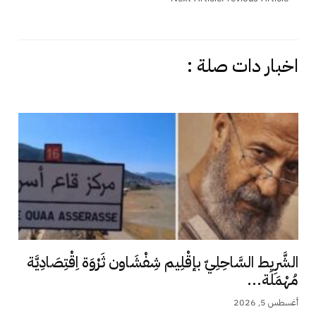
اخبار دات صلة :
الشَّرِيط السَّاحِلِيّ بإقْلِيم شِفْشَاون ثَرْوَة اِقْتِصَادِيَّة
مُهْمَلَة...
أغسطس 5, 2026